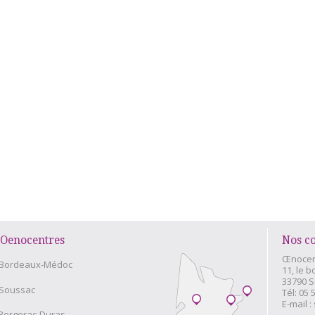
Oenocentres
Nos c
Œnocen
Bordeaux-Médoc
11, le b
33790 
Soussac
Tél:
05 
E-mail :
Bergerac-Duras