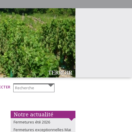
COMPETITIVITE
DISPONIBILITE
ADAPTABILITE
ORIGINALITE
REACTIVITE
PROXIMITE
DIVERSITE
FIABILITE
TERROIR
ECTER
Notre actualité
Fermetures été 2026
Fermetures exceptionnelles Mai