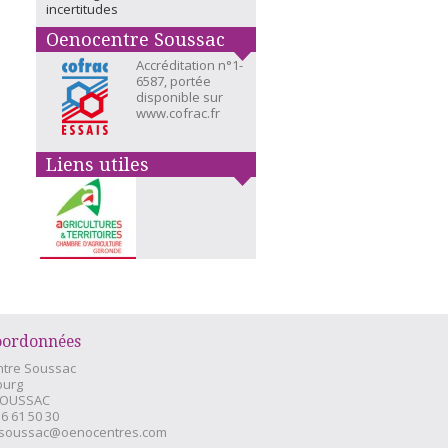
incertitudes
Oenocentre Soussac
Accréditation n°1-
6587, portée
disponible sur
www.cofrac.fr
Liens utiles
oordonnées
tre Soussac
ourg
SOUSSAC
56 61 50 30
soussac@oenocentres.com