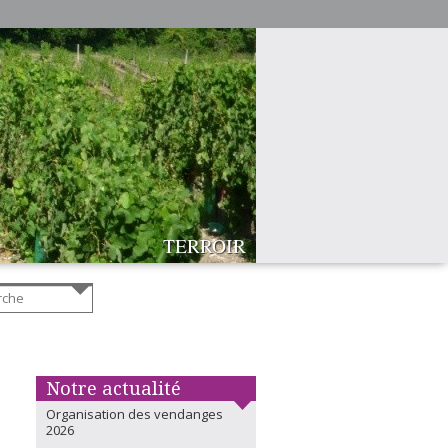
COMPETITIVITE
DISPONIBILITE
ADAPTABILITE
ORIGINALITE
REACTIVITE
PROXIMITE
DIVERSITE
FIABILITE
TERROIR
Notre actualité
Organisation des vendanges
2026