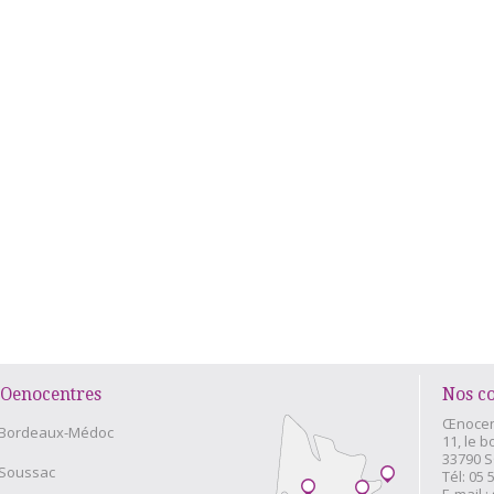
Oenocentres
Nos c
Œnocen
Bordeaux-Médoc
11, le b
33790 
Soussac
Tél:
05 