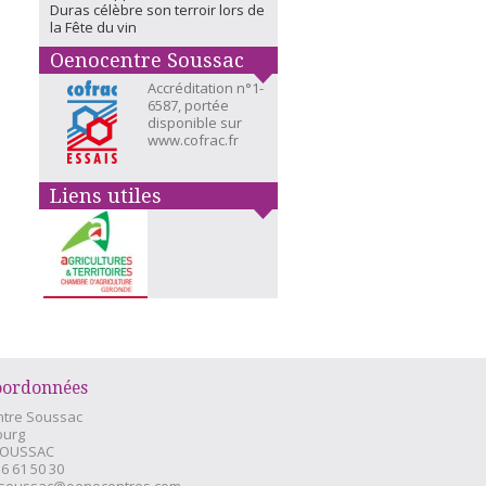
Duras célèbre son terroir lors de
la Fête du vin
Oenocentre Soussac
Accréditation n°1-
6587, portée
disponible sur
www.cofrac.fr
Liens utiles
oordonnées
tre Soussac
ourg
SOUSSAC
56 61 50 30