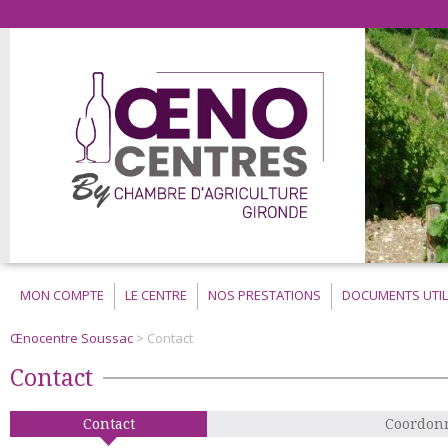
MON COMPTE
LE CENTRE
NOS PRESTATIONS
DOCUMENTS UTIL
Œnocentre Soussac
> Contact
Contact
Contact
Coordonn