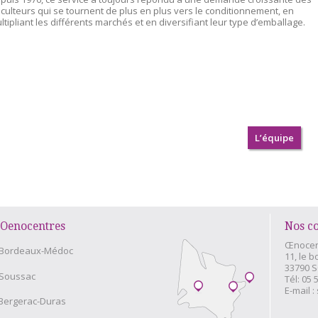
ticulteurs qui se tournent de plus en plus vers le conditionnement, en
ltipliant les différents marchés et en diversifiant leur type d’emballage.
L’équipe
Oenocentres
Nos c
Œnocen
Bordeaux-Médoc
11, le b
33790 
Soussac
Tél:
05 
E-mail :
Bergerac-Duras