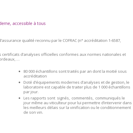
derne, accessible à tous
d’assurance qualité reconnu par le COFRAC (n° accréditation 1-6587,
es certificats d’analyses officielles conformes aux normes nationales et
bordeaux, …
80 000 échantillons sont traités par an dont la moitié sous
accréditation
Doté d’équipements modernes d’analyses et de gestion, le
laboratoire est capable de traiter plus de 1 000 échantillons
par jour.
Les rapports sont signés, commentés, communiqués le
jour même au viticulteur pour lui permettre d’intervenir dans
les meilleurs délais sur la vinification ou le conditionnement
de son vin.