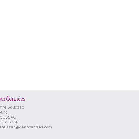
oordonnées
tre Soussac
ourg
SOUSSAC
56 61 50 30
soussac@oenocentres.com