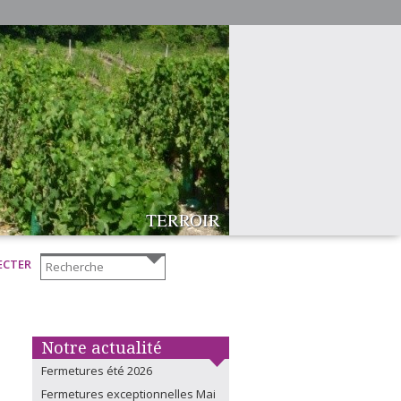
COMPETITIVITE
DISPONIBILITE
ADAPTABILITE
ORIGINALITE
REACTIVITE
PROXIMITE
DIVERSITE
FIABILITE
TERROIR
ECTER
Notre actualité
Fermetures été 2026
Fermetures exceptionnelles Mai