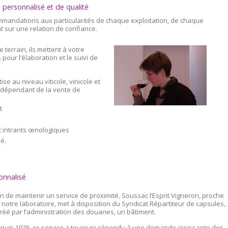
 personnalisé et de qualité
mandations aux particularités de chaque exploitation, de chaque
 sur une relation de confiance.
 terrain, ils mettent à votre
pour l’élaboration et le suivi de
ise au niveau viticole, vinicole et
indépendant de la vente de
t
et intrants œnologiques
é.
onnalisé
in de maintenir un service de proximité, Soussac l’Esprit Vigneron, proche
 notre laboratoire, met à disposition du Syndicat Répartiteur de capsules,
réé par l’administration des douanes, un bâtiment.
puis 1976, ce service a toujours répondu à une demande croissante des