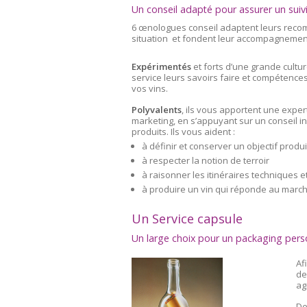
Un conseil adapté pour assurer un suivi
6 œnologues conseil adaptent leurs recom
situation et fondent leur accompagnement
Expérimentés
et forts d’une grande culture
service leurs savoirs faire et compétences 
vos vins.
Polyvalents
, ils vous apportent une expert
marketing, en s’appuyant sur un conseil 
produits. Ils vous aident :
à définir et conserver un objectif produi
à respecter la notion de terroir
à raisonner les itinéraires techniques 
à produire un vin qui réponde au march
Un Service capsule
Un large choix pour un packaging pers
Af
de
ag
De